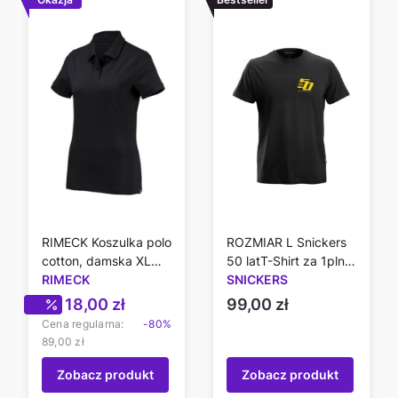
RIMECK Koszulka polo
ROZMIAR L Snickers
cotton, damska XL
50 latT-Shirt za 1pln
Reserve R23
RIMECK
tylko przy zakupie od
SNICKERS
300 zł
Cena promocyjna
Cena
18,00 zł
99,00 zł
Cena regularna:
-80%
89,00 zł
Zobacz produkt
Zobacz produkt