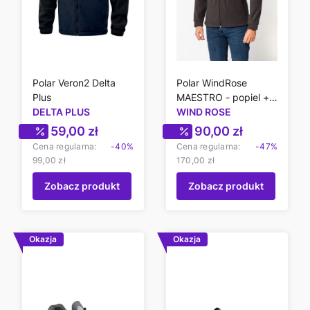
Polar Veron2 Delta
Polar WindRose
Plus
MAESTRO - popiel +
DELTA PLUS
czarny
WIND ROSE
Cena promocyjna
Cena promocyjn
59,00 zł
90,00 zł
Cena regularna:
-40%
Cena regularna:
-47%
99,00 zł
170,00 zł
Zobacz produkt
Zobacz produkt
Okazja
Okazja