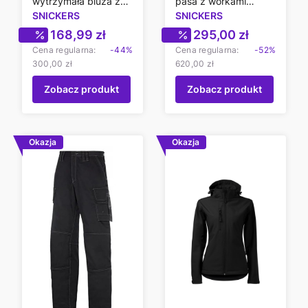
wytrzymała bluza z
pasa z workami
kapturem dla
SNICKERS
kieszeniowymi
SNICKERS
profesjonalistów hit
AllroundWork 6201
Cena promocyjna
Cena promocyjn
168,99 zł
295,00 zł
Cena regularna:
-44%
Cena regularna:
-52%
300,00 zł
620,00 zł
Zobacz produkt
Zobacz produkt
Okazja
Okazja