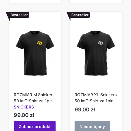
Bestseller
Bestseller
ROZMIAR M Snickers
ROZMIAR XL Snickers
50 latT-Shirt za 1pln
50 latT-Shirt za 1pln
tylko przy zakupie od
SNICKERS
tylko przy zakupie od
Cena
99,00 zł
300 zł
300 zł
Cena
99,00 zł
Zobacz produkt
Niedostępny