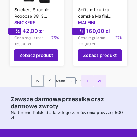
Snickers Spodnie
Softshell kurtka
Robocze 3813
damska Malfini
Czarne 96
SNICKERS
Performance 521
MALFINI
Cena promocyjna
Cena promocyjn
42,00 zł
160,00 zł
Cena regularna:
-75%
Cena regularna:
-27%
169,00 zł
220,00 zł
Zobacz produkt
Zobacz produkt
Strona
z 13
Wróć do pierwszej strony z produktami
Przejdź do ostatn
Zawsze darmowa przesyłka oraz
darmowe zwroty
Na terenie Polski dla każdego zamówienia powyżej 500
zł