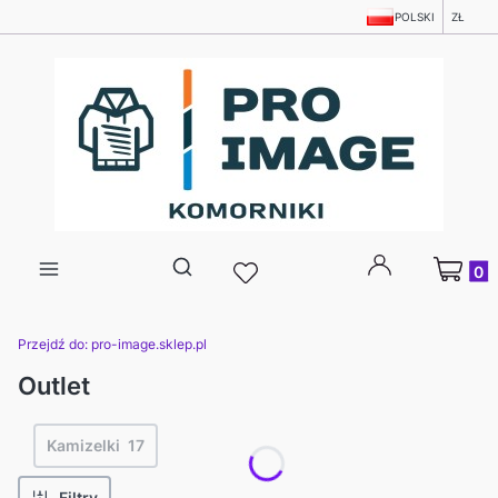
POLSKI
ZŁ
Produkty
Otwórz wyszukiwarkę
Przejdź do:
pro-image.sklep.pl
Outlet
Kamizelki
17
Filtry