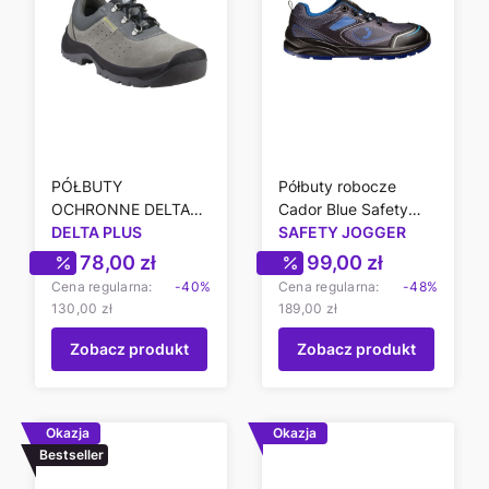
PÓŁBUTY
Półbuty robocze
OCHRONNE DELTA
Cador Blue Safety
PLUS FENNEC4 S1
DELTA PLUS
SAFETY JOGGER
Jogger S1P
SRC
Cena promocyjna
Cena promocyjn
78,00 zł
99,00 zł
Cena regularna:
-40%
Cena regularna:
-48%
130,00 zł
189,00 zł
Zobacz produkt
Zobacz produkt
Okazja
Okazja
Bestseller