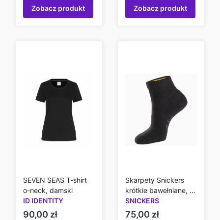
Zobacz produkt
Zobacz produkt
SEVEN SEAS T-shirt
Skarpety Snickers
o-neck, damski
krótkie bawełniane, 3-
ID IDENTITY
pak 9221
SNICKERS
Cena
Cena
90,00 zł
75,00 zł