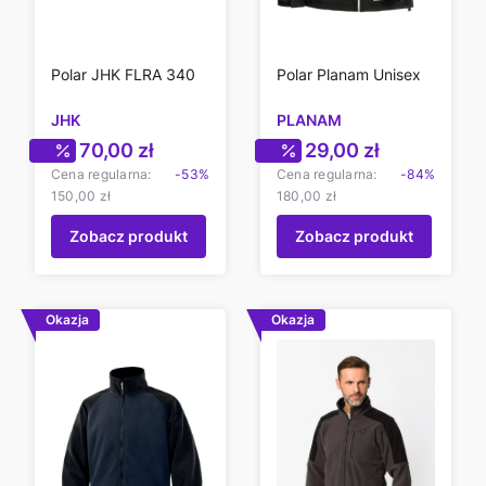
Polar JHK FLRA 340
Polar Planam Unisex
JHK
PLANAM
Cena promocyjna
Cena promocyjn
70,00 zł
29,00 zł
Cena regularna:
-53%
Cena regularna:
-84%
150,00 zł
180,00 zł
Zobacz produkt
Zobacz produkt
Okazja
Okazja