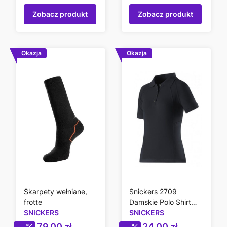
Zobacz produkt
Zobacz produkt
Okazja
Okazja
Skarpety wełniane,
Snickers 2709
frotte
Damskie Polo Shirt
SNICKERS
Black
SNICKERS
Cena promocyjna
Cena promocyjn
79,00 zł
24,00 zł