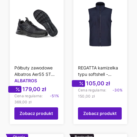
Półbuty zawodowe
REGATTA kamizelka
Albatros Aer55 ST
typu softshell -
Black
ALBATROS
granatowa męska
Cena promocyjn
105,00 zł
Cena promocyjna
179,00 zł
Cena regularna:
-30%
Cena regularna:
-51%
150,00 zł
369,00 zł
Zobacz produkt
Zobacz produkt
Okazja
Bestseller