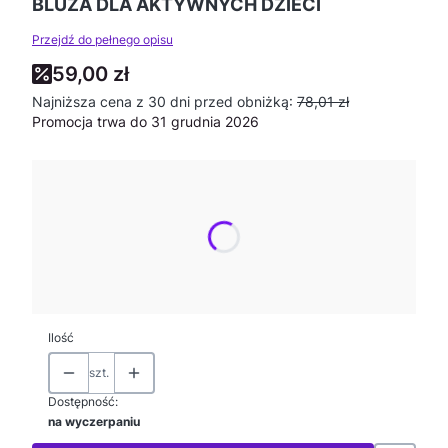
BLUZA DLA AKTYWNYCH DZIECI
Przejdź do pełnego opisu
59,00 zł
Najniższa cena z 30 dni przed obniżką:
78,01 zł
Promocja trwa do 31 grudnia 2026
Wybierz wariant produktu:
Poszczególne warianty mogą różnić się ceną
*
Rozmiar
Wybierz
Ilość
szt.
Dostępność:
na wyczerpaniu