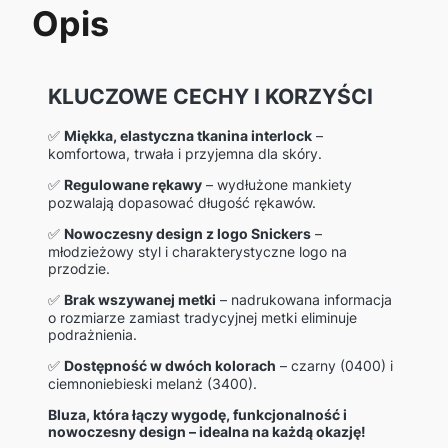
Opis
KLUCZOWE CECHY I KORZYŚCI
✅
Miękka, elastyczna tkanina interlock
–
komfortowa, trwała i przyjemna dla skóry.
✅
Regulowane rękawy
– wydłużone mankiety
pozwalają dopasować długość rękawów.
✅
Nowoczesny design z logo Snickers
–
młodzieżowy styl i charakterystyczne logo na
przodzie.
✅
Brak wszywanej metki
– nadrukowana informacja
o rozmiarze zamiast tradycyjnej metki eliminuje
podrażnienia.
✅
Dostępność w dwóch kolorach
– czarny (0400) i
ciemnoniebieski melanż (3400).
Bluza, która łączy wygodę, funkcjonalność i
nowoczesny design – idealna na każdą okazję!