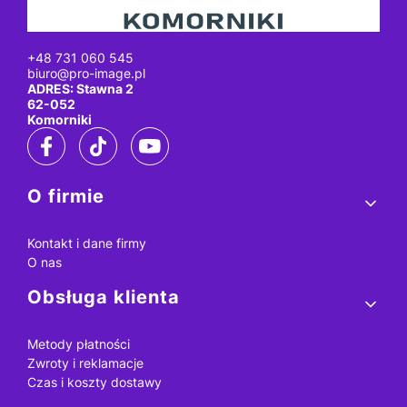
+48 731 060 545
biuro@pro-image.pl
ADRES: Stawna 2
62-052
Komorniki
Linki w stopce
O firmie
Kontakt i dane firmy
O nas
Obsługa klienta
Metody płatności
Zwroty i reklamacje
Czas i koszty dostawy