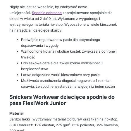
Nigdy nie jest za wcześnie, by zdobywać nowe
umiejętności.
Spodnie ochronne
zaprojektowane specjalnie dla
dzieci w wieku od 2 do10 lat. Wykonane z wygodnego i
wytrzymałego materiału rip-stop. Wyposażone w wiele kieszonek
na narzędzia i dziecięce skarby.
Podwójnie regulowane w pasie dla optymalnego
dopasowania i wygody
Wzmocnione kolana i okolice kostek zwiększają ochronę i
trwałość
Odblaskowe detale dla zwiększenia widzialności i
bezpieczeństwa
Łatwo odłączalne worki kieszeniowe przy pasie
Możliwość przedłużenia długości nogawek o 1 rozmiar
sprawia, że spodnie wystarczą na więcej niż jeden sezon
Snickers Workwear dziecięce spodnie do
pasa FlexiWork Junior
Materiał
Bardzo lekki i wytrzymały materiał Cordura® oraz tkanina rip-stop.
88% Cordura®, 12% elastan, 275 g/m²; 65% poliester, 35% bawełna,
200 g/m².