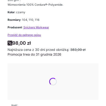
Wzmocnienia 100% Cordura®-Polyamide.
Kolor
: czarny
Rozmiary
: 104, 110, 116
Producent
:
Snickers Workwear
Przejdź do pełnego opisu
98,00 zł
Najniższa cena z 30 dni przed obniżką:
383,00 zł
Promocja trwa do 31 grudnia 2026
Wybierz wariant produktu:
Poszczególne warianty mogą różnić się ceną
*
Rozmiar
Wybierz
Ilość