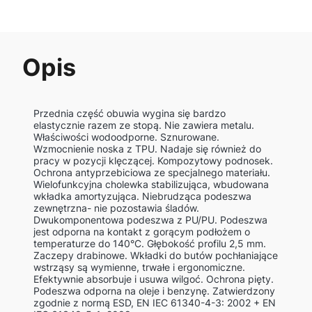
Opis
Przednia część obuwia wygina się bardzo
elastycznie razem ze stopą. Nie zawiera metalu.
Właściwości wodoodporne. Sznurowane.
Wzmocnienie noska z TPU. Nadaje się również do
pracy w pozycji klęczącej. Kompozytowy podnosek.
Ochrona antyprzebiciowa ze specjalnego materiału.
Wielofunkcyjna cholewka stabilizująca, wbudowana
wkładka amortyzująca. Niebrudząca podeszwa
zewnętrzna- nie pozostawia śladów.
Dwukomponentowa podeszwa z PU/PU. Podeszwa
jest odporna na kontakt z gorącym podłożem o
temperaturze do 140°C. Głębokość profilu 2,5 mm.
Zaczepy drabinowe. Wkładki do butów pochłaniające
wstrząsy są wymienne, trwałe i ergonomiczne.
Efektywnie absorbuje i usuwa wilgoć. Ochrona pięty.
Podeszwa odporna na oleje i benzynę. Zatwierdzony
zgodnie z normą ESD, EN IEC 61340-4-3: 2002 + EN