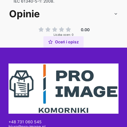
IEC 61340-5-1: 2008.
Opinie
0.00
Liczba ocen: 0
Oceń i opisz
+48 731 060 545
biuro@pro-image.pl