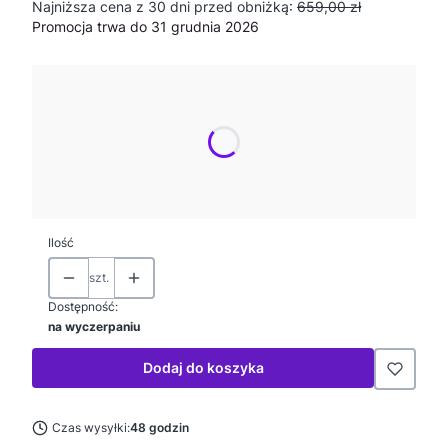
Najniższa cena z 30 dni przed obniżką:
659,00 zł
Promocja trwa do 31 grudnia 2026
Wybierz wariant produktu:
Poszczególne warianty mogą różnić się ceną
*
Rozmiar
Wybierz
Ilość
szt.
Dostępność:
na wyczerpaniu
Dodaj do koszyka
Czas wysyłki:
48 godzin